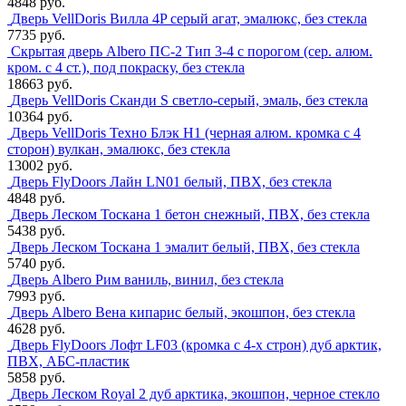
4848 руб.
Дверь VellDoris Вилла 4P серый агат, эмалюкс, без стекла
7735 руб.
Скрытая дверь Albero ПС-2 Тип 3-4 с порогом (сер. алюм.
кром. с 4 ст.), под покраску, без стекла
18663 руб.
Дверь VellDoris Сканди S светло-серый, эмаль, без стекла
10364 руб.
Дверь VellDoris Техно Блэк H1 (черная алюм. кромка с 4
сторон) вулкан, эмалюкс, без стекла
13002 руб.
Дверь FlyDoors Лайн LN01 белый, ПВХ, без стекла
4848 руб.
Дверь Леском Тоскана 1 бетон снежный, ПВХ, без стекла
5438 руб.
Дверь Леском Тоскана 1 эмалит белый, ПВХ, без стекла
5740 руб.
Дверь Albero Рим ваниль, винил, без стекла
7993 руб.
Дверь Albero Вена кипарис белый, экошпон, без стекла
4628 руб.
Дверь FlyDoors Лофт LF03 (кромка с 4-х строн) дуб арктик,
ПВХ, АБС-пластик
5858 руб.
Дверь Леском Royal 2 дуб арктика, экошпон, черное стекло