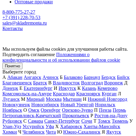
Оптовые продажи
8-800-775-27-27
+7 (391) 228-70-53
sales@skladremonta.ru
Контакты
Мы используем файлы cookies для улучшения работы сайта.
Подтвердить соглашение
Положениями о
конфиденциальности и об использовании файлов cookie
Понятно
Выберите город
А
Абакан
Ангарск
Ачинск
Б
Балаково
Барнаул
Бердск
Бийск
Благовещенск
Братск
В
Владивосток
Волгоград
Воронеж
Д
Донецк
Е
Екатеринбург
И
Иркутск
К
Казань
Кемерово
Комсомольск-на-Амуре
Краснодар
Красноярск
Курган
Л
Луганск
М
Мирный
Москва
Мытищи
Н
Нижний Новгород
Новокузнецк
Новосибирск
Новый Уренгой
Норильск
Ноябрьск
О
Омск
Оренбург
Орехово-Зуево
П
Пенза
Пермь
Петропавловск-Камчатский
Прокопьевск
Р
Ростов-на-Дону
Рубцовск
С
Самара
Санкт-Петербург
Сочи
Т
Томск
Тюмень
У
Улан-Удэ
Уссурийск
Уфа
Х
Хабаровск
Ханты-Мансийск
Химки
Ч
Челябинск
Чита
Ю
Южно-Сахалинск
Я
Якутск