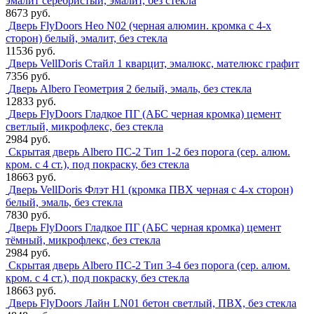
эмалит серебристый, эмалит, без стекла
8673 руб.
Дверь FlyDoors Нео N02 (черная алюмин. кромка с 4-х
сторон) белый, эмалит, без стекла
11536 руб.
Дверь VellDoris Стайл 1 кварцит, эмалюкс, мателюкс графит
7356 руб.
Дверь Albero Геометрия 2 белый, эмаль, без стекла
12833 руб.
Дверь FlyDoors Гладкое ПГ (АБС черная кромка) цемент
светлый, микрофлекс, без стекла
2984 руб.
Скрытая дверь Albero ПС-2 Тип 1-2 без порога (сер. алюм.
кром. с 4 ст.), под покраску, без стекла
18663 руб.
Дверь VellDoris Флэт H1 (кромка ПВХ черная с 4-х сторон)
белый, эмаль, без стекла
7830 руб.
Дверь FlyDoors Гладкое ПГ (АБС черная кромка) цемент
тёмный, микрофлекс, без стекла
2984 руб.
Скрытая дверь Albero ПС-2 Тип 3-4 без порога (сер. алюм.
кром. с 4 ст.), под покраску, без стекла
18663 руб.
Дверь FlyDoors Лайн LN01 бетон светлый, ПВХ, без стекла