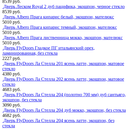
8539 руб.
Дверь Леском Royal 2 дуб пацифика, экошпон, черное стекло
8539 руб.
Дверь Albero Прага кипарис белый, экошпон, мателюкс
5010 руб.
Дверь Albero Прага кипарис темный, экошпон, мателюкс
5010 руб.
Дверь Albero Прага лиственница мокко, экошпон, мателюкс
5010 руб.
Дверь FlyDoors Гладкое ПГ итальянский орех,
ламинированная, без стекла
2227 руб.
Дверь FlyDoors Ла Стелла 201 ясень латте, экошпон, матовое
стекло
4380 руб.
Дверь FlyDoors Ла Стелла 202 ясень латте, экошпон, матовое
стекло
4683 руб.
Дверь FlyDoors Ла Стелла 204 (полотно 700 мм) дуб сантьяго,
экошпон, без стекла
3090 руб.
Дверь FlyDoors Ла Стелла 204 дуб мокко, экошпон, без стекла
4682 руб.
Дверь FlyDoors Ла Стелла 204 ясень латте, экошпон, без
стекла