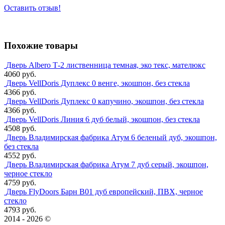
Оставить отзыв!
Похожие товары
Дверь Albero Т-2 лиственница темная, эко текс, мателюкс
4060 руб.
Дверь VellDoris Дуплекс 0 венге, экошпон, без стекла
4366 руб.
Дверь VellDoris Дуплекс 0 капучино, экошпон, без стекла
4366 руб.
Дверь VellDoris Линия 6 дуб белый, экошпон, без стекла
4508 руб.
Дверь Владимирская фабрика Атум 6 беленый дуб, экошпон,
без стекла
4552 руб.
Дверь Владимирская фабрика Атум 7 дуб серый, экошпон,
черное стекло
4759 руб.
Дверь FlyDoors Барн B01 дуб европейский, ПВХ, черное
стекло
4793 руб.
2014 - 2026 ©