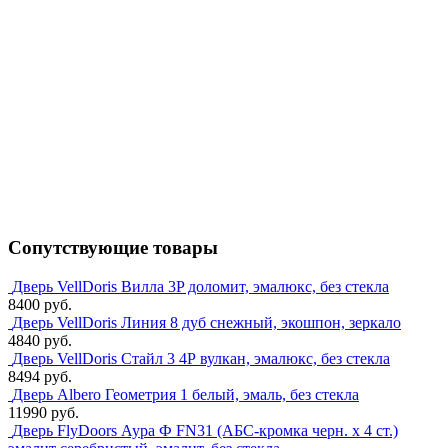
Сопутствующие товары
Дверь VellDoris Вилла 3P доломит, эмалюкс, без стекла
8400 руб.
Дверь VellDoris Линия 8 дуб снежный, экошпон, зеркало
4840 руб.
Дверь VellDoris Стайл 3 4Р вулкан, эмалюкс, без стекла
8494 руб.
Дверь Albero Геометрия 1 белый, эмаль, без стекла
11990 руб.
Дверь FlyDoors Аура Ф FN31 (АБС-кромка черн. х 4 ст.)