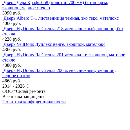
Дверь Дера Крафт-658 (полотно 700 мм) бетон крем,
экошпон, черное стекло
3990 руб.
Дверь Albero Т-1 лиственница темная, эко текс, мателюкс
4060 руб.
Дверь FlyDoors Ла Стелла 218 ясень снежный, экошпон, без
стекла
4228 руб.
Дверь VellDoris Дуплекс венге, экошпон, мателюкс
4366 руб.
Дверь FlyDoors Ла Стелла 201 ясень латте, экошпон, матовое
стекло
4380 руб.
Дверь FlyDoors Ла Стелла 206 ясень снежный, экошпон,
черное стекло
4668 руб.
2014 - 2026 ©
ООО "Склад ремонта"
Все права защищены
Политика конфиденциальности
Наша группа Вконтакте
Наш канал YouTube
Наш канал Telegram