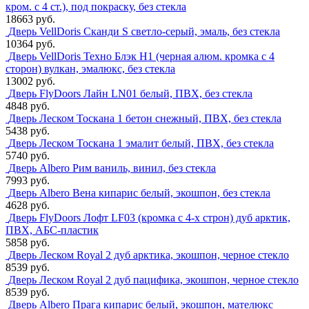
кром. с 4 ст.), под покраску, без стекла
18663 руб.
Дверь VellDoris Сканди S светло-серый, эмаль, без стекла
10364 руб.
Дверь VellDoris Техно Блэк H1 (черная алюм. кромка с 4
сторон) вулкан, эмалюкс, без стекла
13002 руб.
Дверь FlyDoors Лайн LN01 белый, ПВХ, без стекла
4848 руб.
Дверь Леском Тоскана 1 бетон снежный, ПВХ, без стекла
5438 руб.
Дверь Леском Тоскана 1 эмалит белый, ПВХ, без стекла
5740 руб.
Дверь Albero Рим ваниль, винил, без стекла
7993 руб.
Дверь Albero Вена кипарис белый, экошпон, без стекла
4628 руб.
Дверь FlyDoors Лофт LF03 (кромка с 4-х строн) дуб арктик,
ПВХ, АБС-пластик
5858 руб.
Дверь Леском Royal 2 дуб арктика, экошпон, черное стекло
8539 руб.
Дверь Леском Royal 2 дуб пацифика, экошпон, черное стекло
8539 руб.
Дверь Albero Прага кипарис белый, экошпон, мателюкс