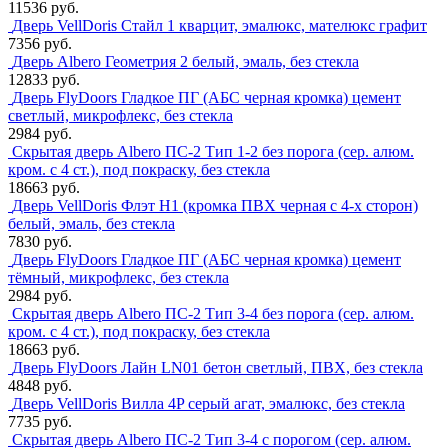
11536 руб.
Дверь VellDoris Стайл 1 кварцит, эмалюкс, мателюкс графит
7356 руб.
Дверь Albero Геометрия 2 белый, эмаль, без стекла
12833 руб.
Дверь FlyDoors Гладкое ПГ (АБС черная кромка) цемент
светлый, микрофлекс, без стекла
2984 руб.
Скрытая дверь Albero ПС-2 Тип 1-2 без порога (сер. алюм.
кром. с 4 ст.), под покраску, без стекла
18663 руб.
Дверь VellDoris Флэт H1 (кромка ПВХ черная с 4-х сторон)
белый, эмаль, без стекла
7830 руб.
Дверь FlyDoors Гладкое ПГ (АБС черная кромка) цемент
тёмный, микрофлекс, без стекла
2984 руб.
Скрытая дверь Albero ПС-2 Тип 3-4 без порога (сер. алюм.
кром. с 4 ст.), под покраску, без стекла
18663 руб.
Дверь FlyDoors Лайн LN01 бетон светлый, ПВХ, без стекла
4848 руб.
Дверь VellDoris Вилла 4P серый агат, эмалюкс, без стекла
7735 руб.
Скрытая дверь Albero ПС-2 Тип 3-4 с порогом (сер. алюм.