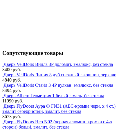
Сопутствующие товары
Дверь VellDoris Вилла 3P доломит, эмалюкс, без стекла
8400 руб.
Дверь VellDoris Линия 8 дуб снежный, экошпон, зеркало
4840 руб.
Дверь VellDoris Стайл 3 4Р вулкан, эмалюкс, без стекла
8494 руб.
Дверь Albero Геометрия 1 белый, эмаль, без стекла
11990 руб.
Дверь FlyDoors Аура Ф FN31 (АБС-кромка черн. х 4 ст.)
эмалит серебристый, эмалит, без стекла
8673 руб.
Дверь FlyDoors Нео N02 (черная алюмин. кромка с 4-х
сторон) белый, эмалит, без стекла