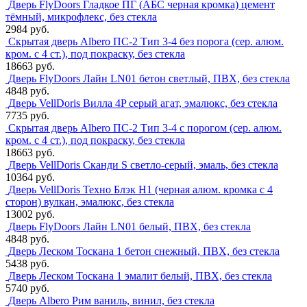
Дверь FlyDoors Гладкое ПГ (АБС черная кромка) цемент
тёмный, микрофлекс, без стекла
2984 руб.
Скрытая дверь Albero ПС-2 Тип 3-4 без порога (сер. алюм.
кром. с 4 ст.), под покраску, без стекла
18663 руб.
Дверь FlyDoors Лайн LN01 бетон светлый, ПВХ, без стекла
4848 руб.
Дверь VellDoris Вилла 4P серый агат, эмалюкс, без стекла
7735 руб.
Скрытая дверь Albero ПС-2 Тип 3-4 с порогом (сер. алюм.
кром. с 4 ст.), под покраску, без стекла
18663 руб.
Дверь VellDoris Сканди S светло-серый, эмаль, без стекла
10364 руб.
Дверь VellDoris Техно Блэк H1 (черная алюм. кромка с 4
сторон) вулкан, эмалюкс, без стекла
13002 руб.
Дверь FlyDoors Лайн LN01 белый, ПВХ, без стекла
4848 руб.
Дверь Леском Тоскана 1 бетон снежный, ПВХ, без стекла
5438 руб.
Дверь Леском Тоскана 1 эмалит белый, ПВХ, без стекла
5740 руб.
Дверь Albero Рим ваниль, винил, без стекла