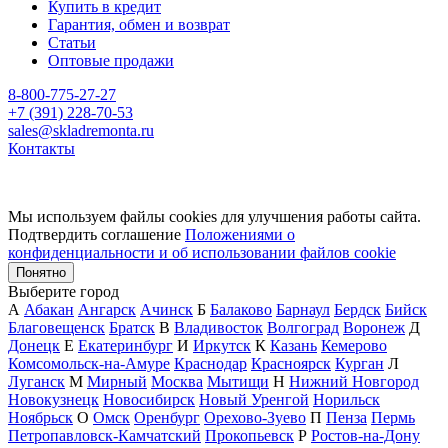
Купить в кредит
Гарантия, обмен и возврат
Статьи
Оптовые продажи
8-800-775-27-27
+7 (391) 228-70-53
sales@skladremonta.ru
Контакты
Мы используем файлы cookies для улучшения работы сайта.
Подтвердить соглашение
Положениями о
конфиденциальности и об использовании файлов cookie
Понятно
Выберите город
А
Абакан
Ангарск
Ачинск
Б
Балаково
Барнаул
Бердск
Бийск
Благовещенск
Братск
В
Владивосток
Волгоград
Воронеж
Д
Донецк
Е
Екатеринбург
И
Иркутск
К
Казань
Кемерово
Комсомольск-на-Амуре
Краснодар
Красноярск
Курган
Л
Луганск
М
Мирный
Москва
Мытищи
Н
Нижний Новгород
Новокузнецк
Новосибирск
Новый Уренгой
Норильск
Ноябрьск
О
Омск
Оренбург
Орехово-Зуево
П
Пенза
Пермь
Петропавловск-Камчатский
Прокопьевск
Р
Ростов-на-Дону