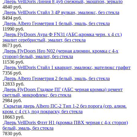
Дверь VellDoris Линия 8 дуб снежный, экошпон, зеркало
4840 руб.
Дверь VellDoris Стайл 3 4Р вулкан, эмалюкс, без стекла
8494 руб.
Дверь Albero Геометрия 1 белый, эмаль, без стекла
11990 руб.
Дверь FlyDoors Аура Ф FN31 (АБС-кромка черн. х 4 ст.)
эмалит серебристый, эмалит, без стекла
8673 руб.
Дверь FlyDoors Нео N02 (черная алюмин. кромка с 4-х
сторон) белый, эмалит, без стекла
11536 руб.
Дверь VellDoris Стайл 1 кварцит, эмалюкс, мателюкс графит
7356 руб.
Дверь Albero Геометрия 2 белый, эмаль, без стекла
12833 руб.
Дверь FlyDoors Гладкое ПГ (АБС черная кромка) цемент
светлый, микрофлекс, без стекла
2984 руб.
Скрытая дверь Albero ПС-2 Тип 1-2 без порога (сер. алюм.
кром. с 4 ст.), под покраску, без стекла
18663 руб.
Дверь VellDoris Флэт H1 (кромка ПВХ черная с 4-х сторон)
белый, эмаль, без стекла
7830 руб.