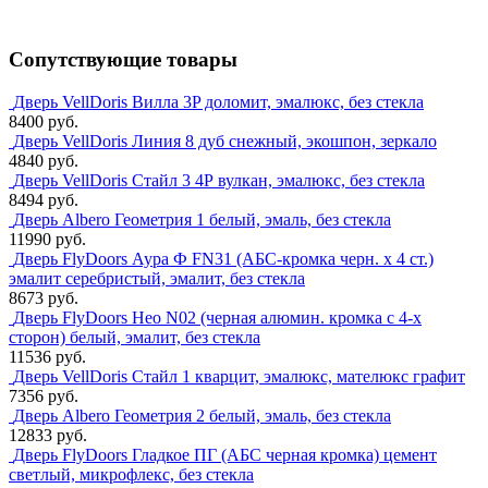
Сопутствующие товары
Дверь VellDoris Вилла 3P доломит, эмалюкс, без стекла
8400 руб.
Дверь VellDoris Линия 8 дуб снежный, экошпон, зеркало
4840 руб.
Дверь VellDoris Стайл 3 4Р вулкан, эмалюкс, без стекла
8494 руб.
Дверь Albero Геометрия 1 белый, эмаль, без стекла
11990 руб.
Дверь FlyDoors Аура Ф FN31 (АБС-кромка черн. х 4 ст.)
эмалит серебристый, эмалит, без стекла
8673 руб.
Дверь FlyDoors Нео N02 (черная алюмин. кромка с 4-х
сторон) белый, эмалит, без стекла
11536 руб.
Дверь VellDoris Стайл 1 кварцит, эмалюкс, мателюкс графит
7356 руб.
Дверь Albero Геометрия 2 белый, эмаль, без стекла
12833 руб.
Дверь FlyDoors Гладкое ПГ (АБС черная кромка) цемент
светлый, микрофлекс, без стекла