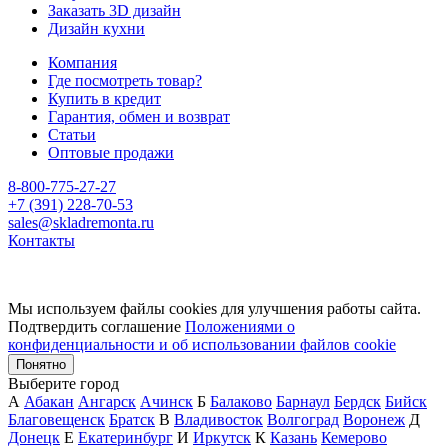
Заказать 3D дизайн
Дизайн кухни
Компания
Где посмотреть товар?
Купить в кредит
Гарантия, обмен и возврат
Статьи
Оптовые продажи
8-800-775-27-27
+7 (391) 228-70-53
sales@skladremonta.ru
Контакты
Мы используем файлы cookies для улучшения работы сайта.
Подтвердить соглашение
Положениями о
конфиденциальности и об использовании файлов cookie
Понятно
Выберите город
А
Абакан
Ангарск
Ачинск
Б
Балаково
Барнаул
Бердск
Бийск
Благовещенск
Братск
В
Владивосток
Волгоград
Воронеж
Д
Донецк
Е
Екатеринбург
И
Иркутск
К
Казань
Кемерово