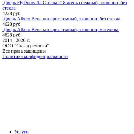
Дверь FlyDoors Ла Стелла 218 ясень снежный, экошпон, без
стекла
4228 руб.
Дверь Albero Вена кипарис темный, экошпон, без стекла
4628 руб.
Дверь Albero Вена кипарис темный, экошпон, мателюкс
4628 руб.
2014 - 2026 ©
ООО "Склад ремонта"
Все права защищены
Политика конфиденциальности
Наша группа Вконтакте
Наш канал YouTube
Наш канал Telegram
Услуги