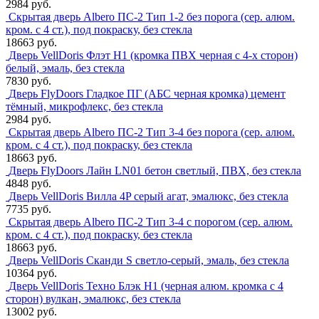
2984 руб.
Скрытая дверь Albero ПС-2 Тип 1-2 без порога (сер. алюм.
кром. с 4 ст.), под покраску, без стекла
18663 руб.
Дверь VellDoris Флэт H1 (кромка ПВХ черная с 4-х сторон)
белый, эмаль, без стекла
7830 руб.
Дверь FlyDoors Гладкое ПГ (АБС черная кромка) цемент
тёмный, микрофлекс, без стекла
2984 руб.
Скрытая дверь Albero ПС-2 Тип 3-4 без порога (сер. алюм.
кром. с 4 ст.), под покраску, без стекла
18663 руб.
Дверь FlyDoors Лайн LN01 бетон светлый, ПВХ, без стекла
4848 руб.
Дверь VellDoris Вилла 4P серый агат, эмалюкс, без стекла
7735 руб.
Скрытая дверь Albero ПС-2 Тип 3-4 с порогом (сер. алюм.
кром. с 4 ст.), под покраску, без стекла
18663 руб.
Дверь VellDoris Сканди S светло-серый, эмаль, без стекла
10364 руб.
Дверь VellDoris Техно Блэк H1 (черная алюм. кромка с 4
сторон) вулкан, эмалюкс, без стекла
13002 руб.