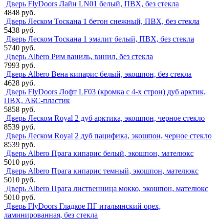
Дверь FlyDoors Лайн LN01 белый, ПВХ, без стекла
4848 руб.
Дверь Леском Тоскана 1 бетон снежный, ПВХ, без стекла
5438 руб.
Дверь Леском Тоскана 1 эмалит белый, ПВХ, без стекла
5740 руб.
Дверь Albero Рим ваниль, винил, без стекла
7993 руб.
Дверь Albero Вена кипарис белый, экошпон, без стекла
4628 руб.
Дверь FlyDoors Лофт LF03 (кромка с 4-х строн) дуб арктик,
ПВХ, АБС-пластик
5858 руб.
Дверь Леском Royal 2 дуб арктика, экошпон, черное стекло
8539 руб.
Дверь Леском Royal 2 дуб пацифика, экошпон, черное стекло
8539 руб.
Дверь Albero Прага кипарис белый, экошпон, мателюкс
5010 руб.
Дверь Albero Прага кипарис темный, экошпон, мателюкс
5010 руб.
Дверь Albero Прага лиственница мокко, экошпон, мателюкс
5010 руб.
Дверь FlyDoors Гладкое ПГ итальянский орех,
ламинированная, без стекла