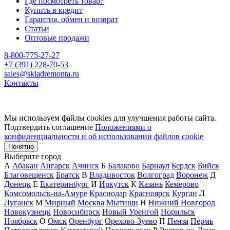
Где посмотреть товар?
Купить в кредит
Гарантия, обмен и возврат
Статьи
Оптовые продажи
8-800-775-27-27
+7 (391) 228-70-53
sales@skladremonta.ru
Контакты
Мы используем файлы cookies для улучшения работы сайта.
Подтвердить соглашение
Положениями о
конфиденциальности и об использовании файлов cookie
Понятно
Выберите город
А
Абакан
Ангарск
Ачинск
Б
Балаково
Барнаул
Бердск
Бийск
Благовещенск
Братск
В
Владивосток
Волгоград
Воронеж
Д
Донецк
Е
Екатеринбург
И
Иркутск
К
Казань
Кемерово
Комсомольск-на-Амуре
Краснодар
Красноярск
Курган
Л
Луганск
М
Мирный
Москва
Мытищи
Н
Нижний Новгород
Новокузнецк
Новосибирск
Новый Уренгой
Норильск
Ноябрьск
О
Омск
Оренбург
Орехово-Зуево
П
Пенза
Пермь