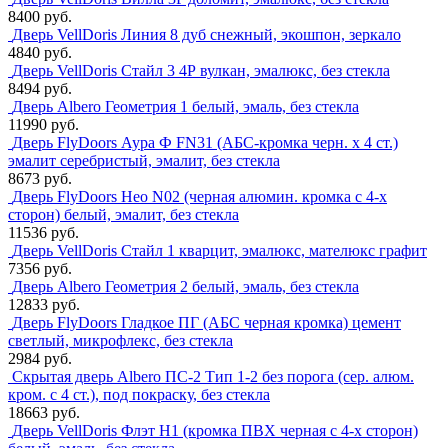
8400 руб.
Дверь VellDoris Линия 8 дуб снежный, экошпон, зеркало
4840 руб.
Дверь VellDoris Стайл 3 4Р вулкан, эмалюкс, без стекла
8494 руб.
Дверь Albero Геометрия 1 белый, эмаль, без стекла
11990 руб.
Дверь FlyDoors Аура Ф FN31 (АБС-кромка черн. х 4 ст.)
эмалит серебристый, эмалит, без стекла
8673 руб.
Дверь FlyDoors Нео N02 (черная алюмин. кромка с 4-х
сторон) белый, эмалит, без стекла
11536 руб.
Дверь VellDoris Стайл 1 кварцит, эмалюкс, мателюкс графит
7356 руб.
Дверь Albero Геометрия 2 белый, эмаль, без стекла
12833 руб.
Дверь FlyDoors Гладкое ПГ (АБС черная кромка) цемент
светлый, микрофлекс, без стекла
2984 руб.
Скрытая дверь Albero ПС-2 Тип 1-2 без порога (сер. алюм.
кром. с 4 ст.), под покраску, без стекла
18663 руб.
Дверь VellDoris Флэт H1 (кромка ПВХ черная с 4-х сторон)