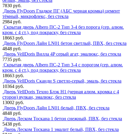
белый, эмаль, без стекла
7830 руб.
Дверь FlyDoors Гладкое ПГ (АБС черная кромка) цемент
тёмный, микрофлекс, без стекла
2984 руб.
Скрытая дверь Albero ПС-2 Тип 3-4 без порога (сер. алюм.
кром. с 4 ст.), под покраску, без стекла
18663 руб.
Дверь FlyDoors Лайн LN01 бетон светлый, ПВХ, без стекла
4848 руб.
Дверь VellDoris Вилла 4P серый агат, эмалюкс, без стекла
7735 руб.
Скрытая дверь Albero ПС-2 Тип 3-4 с порогом (сер. алюм.
кром. с 4 ст.), под покраску, без стекла
18663 руб.
Дверь VellDoris Сканди S светло-серый, эмаль, без стекла
10364 руб.
Дверь VellDoris Техно Блэк H1 (черная алюм. кромка с 4
сторон) вулкан, эмалюкс, без стекла
13002 руб.
Дверь FlyDoors Лайн LN01 белый, ПВХ, без стекла
4848 руб.
Дверь Леском Тоскана 1 бетон снежный, ПВХ, без стекла
5438 руб.
Дверь Леском Тоскана 1 эмалит белый, ПВХ, без стекла